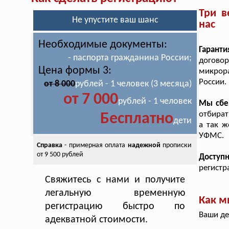
Три в
Не упустите ваш шанс
нас
Необходимые документы:
Гарант
- паспорта гражданина России;
догово
Цена формы 3:
микрор
России.
от 8 000
рублей - 1 человек (3 месяца)
от 7 000
рублей - 1 человек
Мы сбе
отбират
Бесплатно
дети
а так ж
УФМС.
Справка
- примерная оплата
надежной
прописки
от 9 500 рублей
Доступ
регистр
Свяжитесь с нами и получите
легальную временную
Как м
регистрацию быстро по
Ваши де
адекватной стоимости.