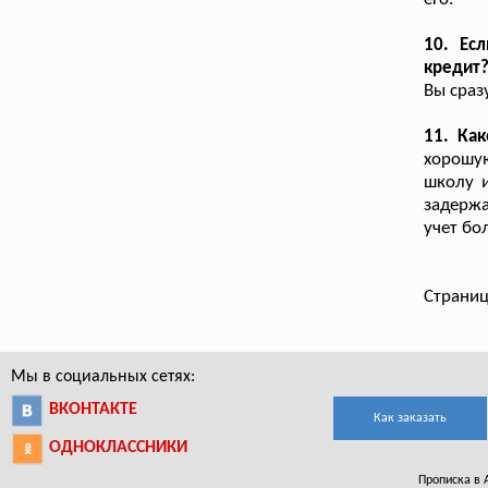
10. Ес
кредит
Вы сраз
11. Как
хорошую
школу и
задержа
учет бо
Страниц
Мы в социальных сетях:
ВКОНТАКТЕ
Как заказать
ОДНОКЛАССНИКИ
Прописка в А