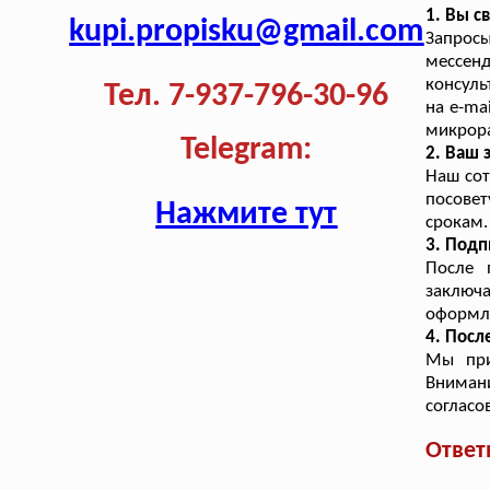
1. Вы с
kupi.propisku@gmail.com
Запросы
мессенд
консуль
Тел. 7-937-796-30-96
на e-ma
микрора
Telegram:
2. Ваш
Наш сот
посовет
Нажмите тут
срокам.
3. Подп
После 
заключ
оформл
4. Посл
Мы при
Вниман
согласо
Ответ