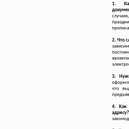
1. Ка
докуме
случая
праздн
прописа
2. Что 
зависи
постоя
являете
электро
3. Нуж
оформле
что вы
предъяв
4. Как
адресу
законод