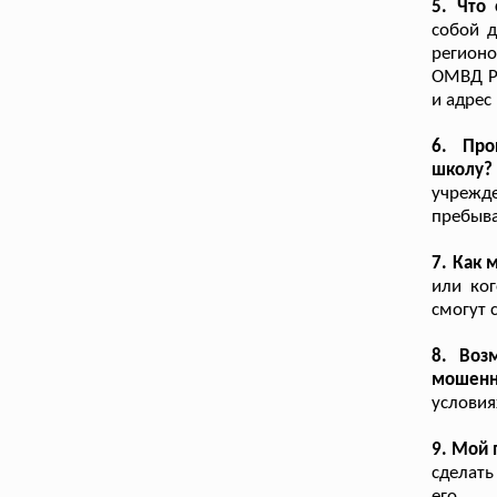
5. Что
собой 
регион
ОМВД Ро
и адрес
6. Про
школу?
учрежд
пребыва
7. Как 
или ког
смогут 
8. Воз
мошенн
условия
9. Мой 
сделать
его.